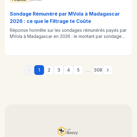
Sondage Rémunéré par MVola à Madagascar
2026 : ce que le Filtrage te Coûte
Réponse honnête sur les sondages rémunérés payés par
MVola à Madagascar en 2026 : le montant par sondage
n'est pas le problème, le filtrage l'est. Les minutes
passées à répondre aux questions de sélection ne sont
pas payées, et c'est ce temps invisible qui écrase le gain
horaire. L'article mesure cet effet, puis montre la voie qui
rémunère un contact au lieu d'une réponse, l'apport
...
1
2
3
4
5
308
d'affaires auprès des commerces locaux.