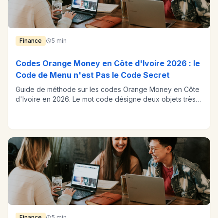
Finance
5 min
Codes Orange Money en Côte d'Ivoire 2026 : le
Code de Menu n'est Pas le Code Secret
Guide de méthode sur les codes Orange Money en Côte
d'Ivoire en 2026. Le mot code désigne deux objets très
différents : celui qui ouvre le menu, public et sans danger,
et le code secret qui autorise une opération, que
personne ne doit connaître. Confondre les deux est le
premier vecteur d'arnaque du pays. L'article explique où
lire le code de menu en vigueur, comment reconnaître un
appel frauduleux, et quoi faire si le code secret est
bloqué.
Finance
5 min