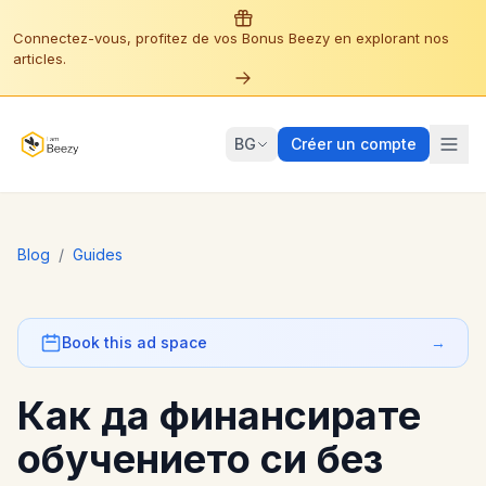
Connectez-vous, profitez de vos Bonus Beezy en explorant nos
articles.
BG
Créer un compte
Blog
/
Guides
Book this ad space
→
Как да финансирате
обучението си без