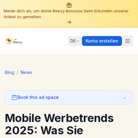
Melde dich an, um deine Beezy-Bonusse beim Erkunden unserer
Artikel zu genießen.
DE
Konto erstellen
Blog
/
News
Book this ad space
→
Mobile Werbetrends
2025: Was Sie