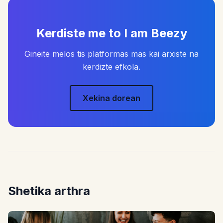
Kerdiste me to I am Beezy
Gineite melos tis platformas mas kai arxiste na
kerdizte efkola.
Xekina dorean
Shetika arthra