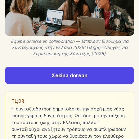
Equipe diverse en collaboration — Επιπλέον Εισόδημα για
Συνταξιούχους στην Ελλάδα 2026: Πλήρης Οδηγός για
Συμπλήρωση της Σύνταξης (2026).
Xekina dorean
TL;DR
Η συνταξιοδότηση σηματοδοτεί την αρχή μιας νέας
φάσης γεμάτη δυνατότητες. Ωστόσο, με την αύξηση
του κόστους ζωής στην Ελλάδα, πολλοί
συνταξιούχοι αναζητούν τρόπους να συμπληρώσουν
τη σύνταξή τους χωρίς να θυσιάσουν τον ελεύθερο