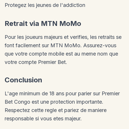
Protegez les jeunes de l'addiction
Retrait via MTN MoMo
Pour les joueurs majeurs et verifies, les retraits se
font facilement sur MTN MoMo. Assurez-vous
que votre compte mobile est au meme nom que
votre compte Premier Bet.
Conclusion
L'age minimum de 18 ans pour parier sur Premier
Bet Congo est une protection importante.
Respectez cette regle et pariez de maniere
responsable si vous etes majeur.