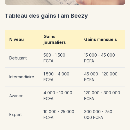
Tableau des gains I am Beezy
Gains
Niveau
Gains mensuels
journaliers
500 - 1 500
15 000 - 45 000
Debutant
FCFA
FCFA
1 500 - 4 000
45 000 - 120 000
Intermediaire
FCFA
FCFA
4 000 - 10 000
120 000 - 300 000
Avance
FCFA
FCFA
10 000 - 25 000
300 000 - 750
Expert
FCFA
000 FCFA