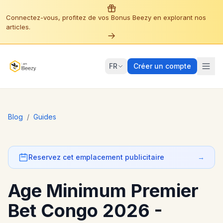
Connectez-vous, profitez de vos Bonus Beezy en explorant nos
articles.
FR
Créer un compte
Blog
/
Guides
Reservez cet emplacement publicitaire
→
Age Minimum Premier
Bet Congo 2026 -