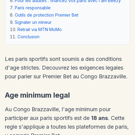
Pour les adultes : financez vos paris avec I am Beezy
Paris responsable
Outils de protection Premier Bet
Signaler un mineur
Retrait via MTN MoMo
Conclusion
Les paris sportifs sont soumis a des conditions
d'age strictes. Decouvrez les exigences legales
pour parier sur Premier Bet au Congo Brazzaville.
Age minimum legal
Au Congo Brazzaville, l'age minimum pour
participer aux paris sportifs est de
18 ans
. Cette
regle s'applique a toutes les plateformes de paris,