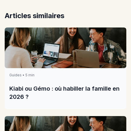
Articles similaires
Guides • 5 min
Kiabi ou Gémo : où habiller la famille en
2026 ?