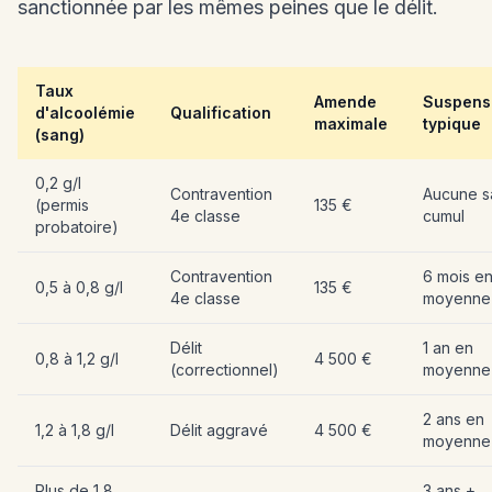
sanctionnée par les mêmes peines que le délit.
Taux
Amende
Suspens
d'alcoolémie
Qualification
maximale
typique
(sang)
0,2 g/l
Contravention
Aucune s
(permis
135 €
4e classe
cumul
probatoire)
Contravention
6 mois e
0,5 à 0,8 g/l
135 €
4e classe
moyenne
Délit
1 an en
0,8 à 1,2 g/l
4 500 €
(correctionnel)
moyenne
2 ans en
1,2 à 1,8 g/l
Délit aggravé
4 500 €
moyenne
Plus de 1,8
3 ans +