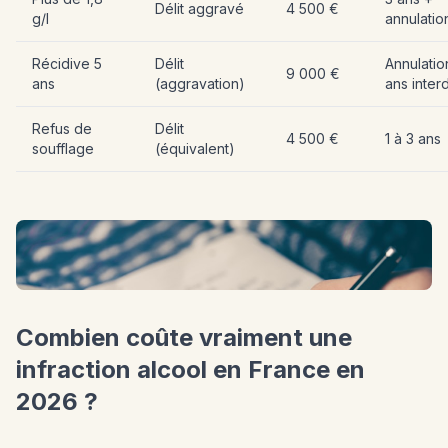
Délit aggravé
4 500 €
g/l
annulatio
Récidive 5
Délit
Annulatio
9 000 €
ans
(aggravation)
ans interd
Refus de
Délit
4 500 €
1 à 3 ans
soufflage
(équivalent)
Combien coûte vraiment une
infraction alcool en France en
2026 ?