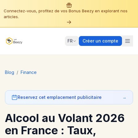
Connectez-vous, profitez de vos Bonus Beezy en explorant nos
articles.
FR
Créer un compte
Blog
/
Finance
Reservez cet emplacement publicitaire
→
Alcool au Volant 2026
en France : Taux,