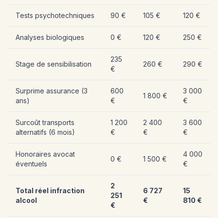
Tests psychotechniques
90 €
105 €
120 €
Analyses biologiques
0 €
120 €
250 €
235
Stage de sensibilisation
260 €
290 €
€
Surprime assurance (3
600
3 000
1 800 €
ans)
€
€
Surcoût transports
1 200
2 400
3 600
alternatifs (6 mois)
€
€
€
Honoraires avocat
4 000
0 €
1 500 €
éventuels
€
2
Total réel infraction
6 727
15
251
alcool
€
810 €
€