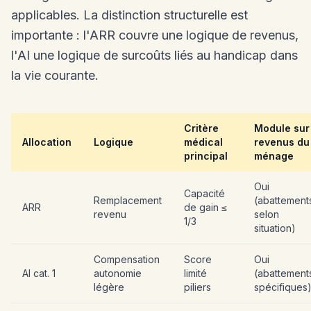
applicables. La distinction structurelle est
importante : l'ARR couvre une logique de revenus,
l'AI une logique de surcoûts liés au handicap dans
la vie courante.
Critère
Module sur
Allocation
Logique
médical
revenus du
principal
ménage
Oui
Capacité
Remplacement
(abattement
ARR
de gain ≤
revenu
selon
1/3
situation)
Compensation
Score
Oui
AI cat. 1
autonomie
limité
(abattement
légère
piliers
spécifiques