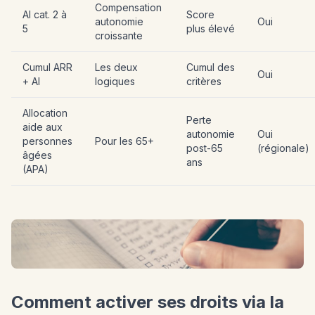
Compensation
AI cat. 2 à
Score
autonomie
Oui
5
plus élevé
croissante
Cumul ARR
Les deux
Cumul des
Oui
+ AI
logiques
critères
Allocation
Perte
aide aux
autonomie
Oui
personnes
Pour les 65+
post-65
(régionale)
âgées
ans
(APA)
Comment activer ses droits via la