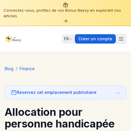
Connectez-vous, profitez de vos Bonus Beezy en explorant nos
articles.
FR
Créer un compte
Blog
/
Finance
Reservez cet emplacement publicitaire
→
Allocation pour
personne handicapée