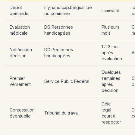
Dépôt
my.handicap.belgium.be
I
Immédiat
demande
ou commune
b
Évaluation
DG Personnes
Plusieurs
C
médicale
handicapées
mois
m
1 à 2 mois
Notification
DG Personnes
après
A
décision
handicapées
évaluation
Quelques
Premier
semaines
C
Service Public Fédéral
versement
après
b
décision
Délai
Contestation
légal
D
Tribunal du travail
éventuelle
court à
c
respecter