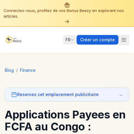
Connectez-vous, profitez de vos Bonus Beezy en explorant nos
articles.
FR
Créer un compte
Blog
/
Finance
Reservez cet emplacement publicitaire
→
Applications Payees en
FCFA au Congo :