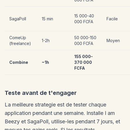
15 000-40
SagaPoll
15 min
Facile
000 FCFA
ComeUp
50 000-150
1-2h
Moyen
(freelance)
000 FCFA
155 000-
Combine
~1h
370 000
FCFA
Teste avant de t'engager
La meilleure strategie est de tester chaque
application pendant une semaine. Installe I am
Beezy et SagaPoll, utilise-les pendant 7 jours, et
mesure tes gains reels. Si les resultats