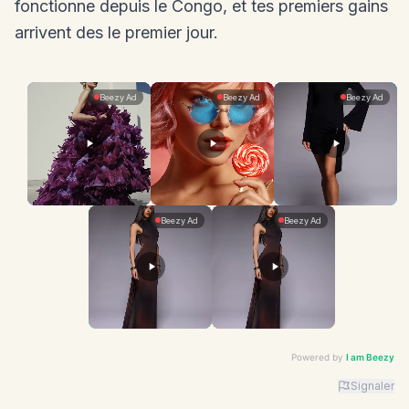
fonctionne depuis le Congo, et tes premiers gains
arrivent des le premier jour.
Powered by
I am Beezy
Signaler
Advertiser: I am Beezy | Ad: Fashion | CTA: En savoir