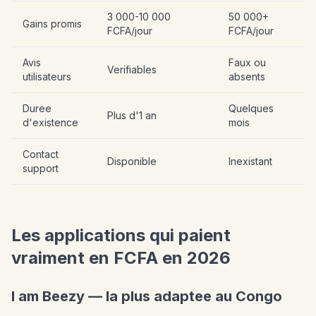
3 000-10 000
50 000+
Gains promis
FCFA/jour
FCFA/jour
Avis
Faux ou
Verifiables
utilisateurs
absents
Duree
Quelques
Plus d'1 an
d'existence
mois
Contact
Disponible
Inexistant
support
Les applications qui paient
vraiment en FCFA en 2026
I am Beezy — la plus adaptee au Congo