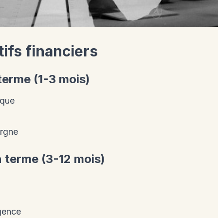
ifs financiers
 terme (1-3 mois)
ique
argne
 terme (3-12 mois)
gence