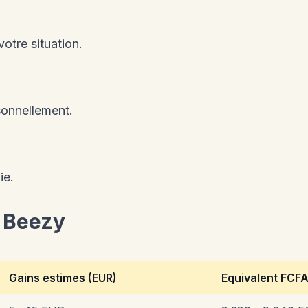
otre situation.
sonnellement.
ie.
m Beezy
Gains estimes (EUR)
Equivalent FCF