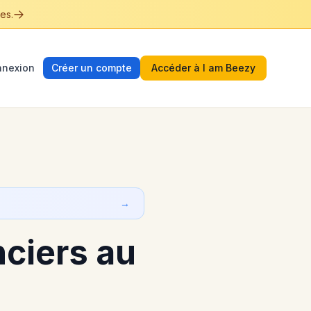
es.
nexion
Créer un compte
Accéder à I am Beezy
→
nciers au