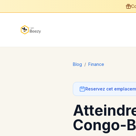
Co
Blog
/
Finance
Reservez cet emplaceme
Atteindre
Congo-Br