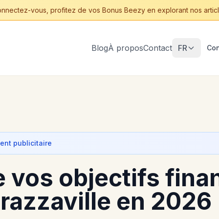
nnectez-vous, profitez de vos Bonus Beezy en explorant nos articl
Blog
À propos
Contact
FR
Con
nt publicitaire
 vos objectifs fina
azzaville en 2026