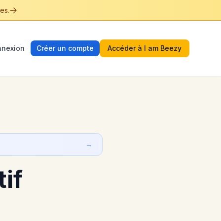
es.
nexion
Créer un compte
Accéder à I am Beezy
→
if