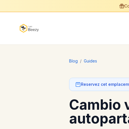
Co
Blog
/
Guides
Reservez cet emplaceme
Cambio v
autopart