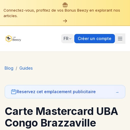
Connectez-vous, profitez de vos Bonus Beezy en explorant nos
articles.
FR
Créer un compte
Blog
/
Guides
Reservez cet emplacement publicitaire
→
Carte Mastercard UBA
Congo Brazzaville