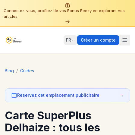
Connectez-vous, profitez de vos Bonus Beezy en explorant nos
articles.
FR
Créer un compte
Blog
/
Guides
Reservez cet emplacement publicitaire
→
Carte SuperPlus
Delhaize : tous les