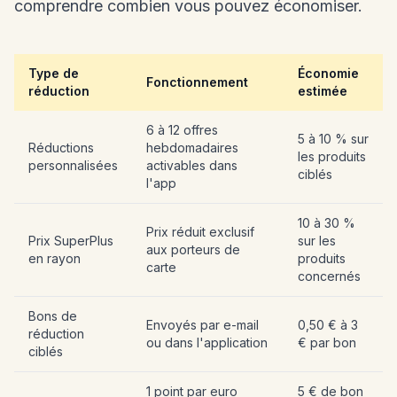
comprendre combien vous pouvez économiser.
Type de
Économie
Fonctionnement
réduction
estimée
6 à 12 offres
5 à 10 % sur
Réductions
hebdomadaires
les produits
personnalisées
activables dans
ciblés
l'app
10 à 30 %
Prix réduit exclusif
Prix SuperPlus
sur les
aux porteurs de
en rayon
produits
carte
concernés
Bons de
Envoyés par e-mail
0,50 € à 3
réduction
ou dans l'application
€ par bon
ciblés
1 point par euro
5 € de bon