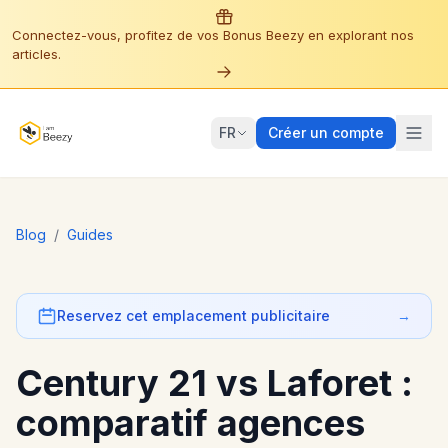
Connectez-vous, profitez de vos Bonus Beezy en explorant nos
articles.
FR
Créer un compte
Blog
/
Guides
Reservez cet emplacement publicitaire
→
Century 21 vs Laforet :
comparatif agences