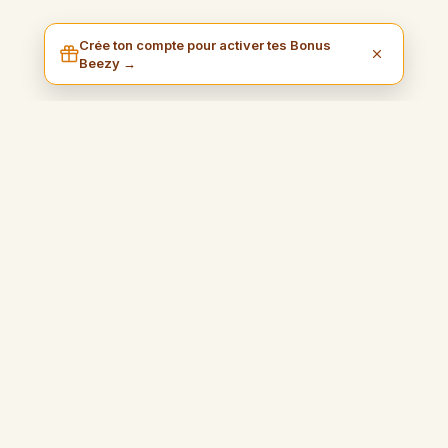
Crée ton compte pour activer tes Bonus
Beezy →
I am Beezy
Blog pratique et inspirant qui vous guidera pour gagner de