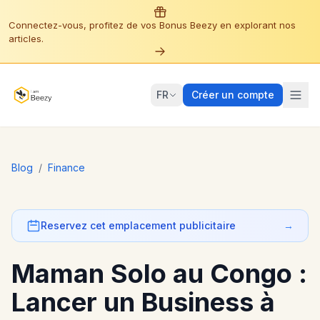
Connectez-vous, profitez de vos Bonus Beezy en explorant nos
articles.
FR
Créer un compte
Blog
/
Finance
Reservez cet emplacement publicitaire
→
Maman Solo au Congo :
Lancer un Business à