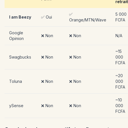
retrait
✅
5 000
I am Beezy
✅ Oui
Orange/MTN/Wave
FCFA
Google
❌ Non
❌ Non
N/A
Opinion
~15
Swagbucks
❌ Non
❌ Non
000
FCFA
~20
Toluna
❌ Non
❌ Non
000
FCFA
~10
ySense
❌ Non
❌ Non
000
FCFA