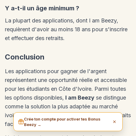
Y a-t-il un âge minimum ?
La plupart des applications, dont I am Beezy,
requièrent d'avoir au moins 18 ans pour s'inscrire
et effectuer des retraits.
Conclusion
Les applications pour gagner de l'argent
représentent une opportunité réelle et accessible
pour les étudiants en Côte d'Ivoire. Parmi toutes
les options disponibles,
I am Beezy
se distingue
comme la solution la plus adaptée au marché
ivoirien, avec son paiement en
FCFA
et ses retraits
Crée ton compte pour activer tes Bonus
faciles sur
Orange Money
,
MTN
et
Wave
.
Beezy →