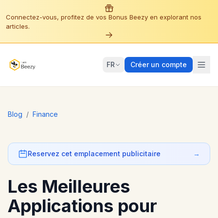
Connectez-vous, profitez de vos Bonus Beezy en explorant nos
articles.
FR
Créer un compte
Blog
/
Finance
Reservez cet emplacement publicitaire
→
Les Meilleures
Applications pour