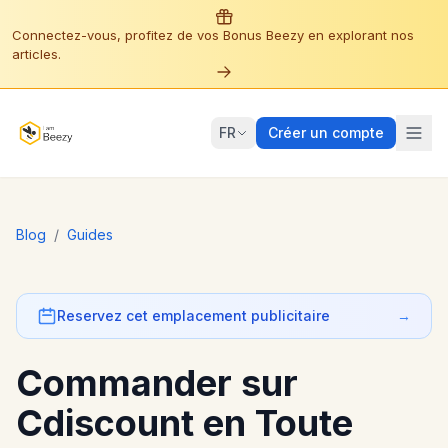
Connectez-vous, profitez de vos Bonus Beezy en explorant nos
articles.
FR
Créer un compte
Blog
/
Guides
Reservez cet emplacement publicitaire
→
Commander sur
Cdiscount en Toute