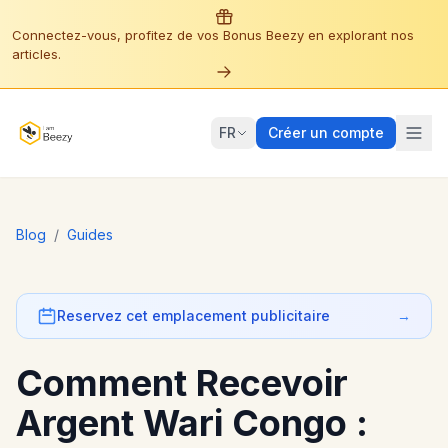
Connectez-vous, profitez de vos Bonus Beezy en explorant nos
articles.
FR
Créer un compte
Blog
/
Guides
Reservez cet emplacement publicitaire
→
Comment Recevoir
Argent Wari Congo :