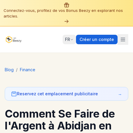
Connectez-vous, profitez de vos Bonus Beezy en explorant nos
articles.
FR
Créer un compte
Blog
/
Finance
Reservez cet emplacement publicitaire
→
Comment Se Faire de
l'Argent à Abidjan en