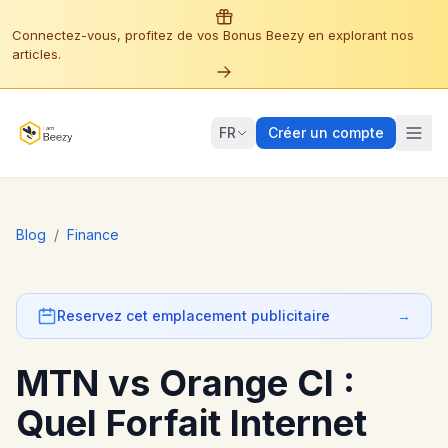
Connectez-vous, profitez de vos Bonus Beezy en explorant nos
articles.
FR
Créer un compte
Blog
/
Finance
Reservez cet emplacement publicitaire
→
MTN vs Orange CI :
Quel Forfait Internet