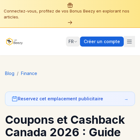
Connectez-vous, profitez de vos Bonus Beezy en explorant nos
articles.
FR
Créer un compte
Blog
/
Finance
Reservez cet emplacement publicitaire
→
Coupons et Cashback
Canada 2026 : Guide