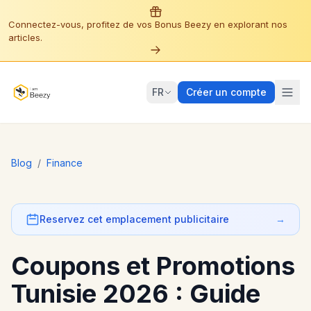
Connectez-vous, profitez de vos Bonus Beezy en explorant nos
articles.
FR
Créer un compte
Blog
/
Finance
Reservez cet emplacement publicitaire
→
Coupons et Promotions
Tunisie 2026 : Guide