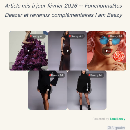
Article mis à jour février 2026 -- Fonctionnalités
Deezer et revenus complémentaires I am Beezy
Powered by
I am Beezy
Signaler
Advertiser: I am Beezy | Ad: Fashion | CTA: En savoir 