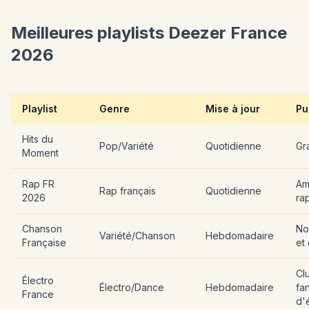
Meilleures playlists Deezer France
2026
Playlist
Genre
Mise à jour
Pu
Hits du
Pop/Variété
Quotidienne
Gr
Moment
Rap FR
Am
Rap français
Quotidienne
2026
ra
Chanson
No
Variété/Chanson
Hebdomadaire
Française
et
Cl
Électro
Électro/Dance
Hebdomadaire
fa
France
d'