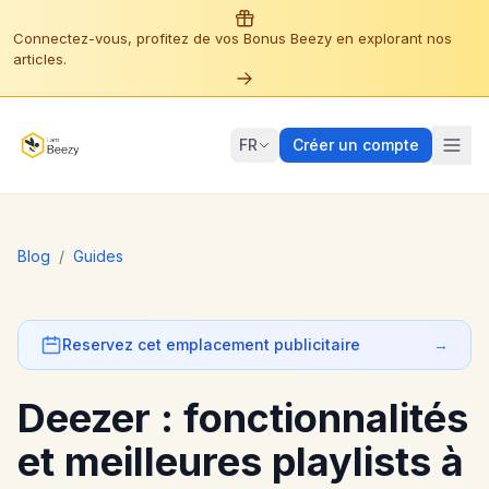
Connectez-vous, profitez de vos Bonus Beezy en explorant nos
articles.
FR
Créer un compte
Blog
/
Guides
Reservez cet emplacement publicitaire
→
Deezer : fonctionnalités
et meilleures playlists à