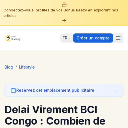
Connectez-vous, profitez de vos Bonus Beezy en explorant nos
articles.
FR
Créer un compte
Blog
/
Lifestyle
Reservez cet emplacement publicitaire
→
Delai Virement BCI
Congo : Combien de