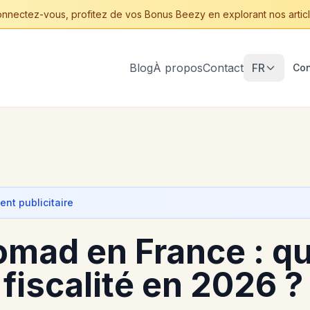
nnectez-vous, profitez de vos Bonus Beezy en explorant nos articl
Blog
À propos
Contact
FR
Con
nt publicitaire
omad en France : qu
 fiscalité en 2026 ?