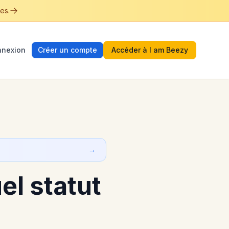
es.
nexion
Créer un compte
Accéder à I am Beezy
→
el statut