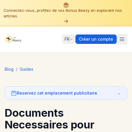
Connectez-vous, profitez de vos Bonus Beezy en explorant nos
articles.
FR
Créer un compte
Blog
/
Guides
Reservez cet emplacement publicitaire
→
Documents
Necessaires pour