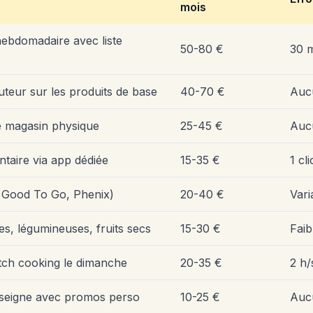
mois
ebdomadaire avec liste
50-80 €
30 
uteur sur les produits de base
40-70 €
Auc
e magasin physique
25-45 €
Auc
taire via app dédiée
15-35 €
1 cl
o Good To Go, Phenix)
20-40 €
Vari
es, légumineuses, fruits secs
15-30 €
Faib
tch cooking le dimanche
20-35 €
2 h
enseigne avec promos perso
10-25 €
Auc