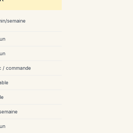
min/semaine
un
un
ic / commande
able
le
/semaine
un