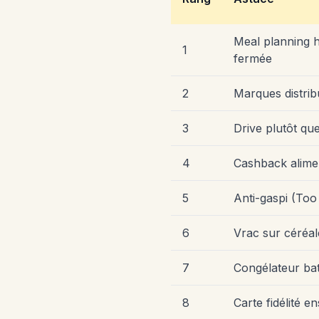
Meal planning h
1
fermée
2
Marques distrib
3
Drive plutôt qu
4
Cashback alimen
5
Anti-gaspi (To
6
Vrac sur céréal
7
Congélateur ba
8
Carte fidélité 