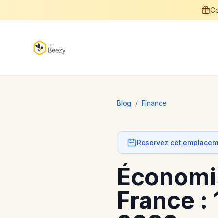
Co
Blog
/
Finance
Reservez cet emplaceme
Économis
France :