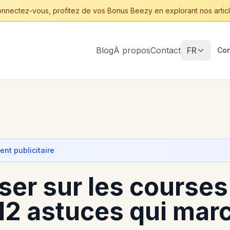
nnectez-vous, profitez de vos Bonus Beezy en explorant nos articl
Blog
À propos
Contact
FR
Con
nt publicitaire
er sur les courses
 12 astuces qui mar