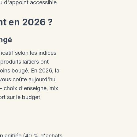
u d'appoint accessible.
nt en 2026 ?
angé
catif selon les indices
produits laitiers ont
moins bougé. En 2026, la
 vous coûte aujourd'hui
— choix d'enseigne, mix
rt sur le budget
 planifiée (40 % d'achats