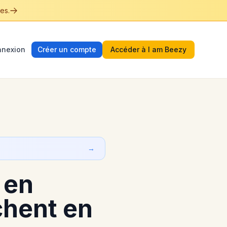
es.
nexion
Créer un compte
Accéder à I am Beezy
→
 en
chent en