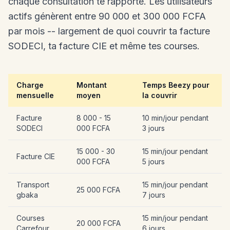
chaque consultation te rapporte. Les utilisateurs
actifs génèrent entre 90 000 et 300 000 FCFA
par mois -- largement de quoi couvrir ta facture
SODECI, ta facture CIE et même tes courses.
Charge
Montant
Temps Beezy pour
mensuelle
moyen
la couvrir
Facture
8 000 - 15
10 min/jour pendant
SODECI
000 FCFA
3 jours
15 000 - 30
15 min/jour pendant
Facture CIE
000 FCFA
5 jours
Transport
15 min/jour pendant
25 000 FCFA
gbaka
7 jours
Courses
15 min/jour pendant
20 000 FCFA
Carrefour
6 jours