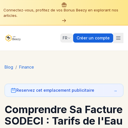
Connectez-vous, profitez de vos Bonus Beezy en explorant nos
articles.
FR
Créer un compte
Blog
/
Finance
Reservez cet emplacement publicitaire
→
Comprendre Sa Facture
SODECI : Tarifs de l'Eau