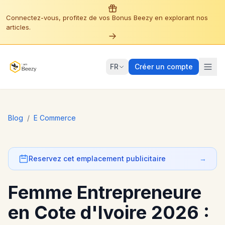
Connectez-vous, profitez de vos Bonus Beezy en explorant nos
articles.
FR
Créer un compte
Blog
/
E Commerce
Reservez cet emplacement publicitaire
→
Femme Entrepreneure
en Cote d'Ivoire 2026 :