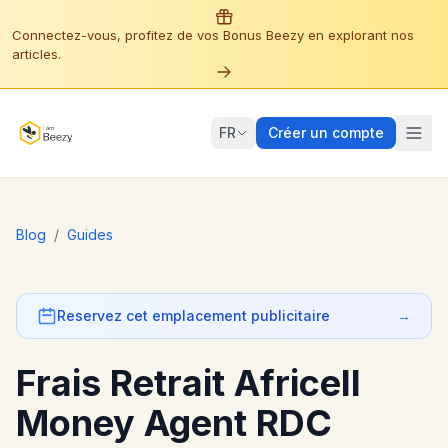
Connectez-vous, profitez de vos Bonus Beezy en explorant nos
articles.
FR
Créer un compte
Blog
/
Guides
Reservez cet emplacement publicitaire
→
Frais Retrait Africell
Money Agent RDC