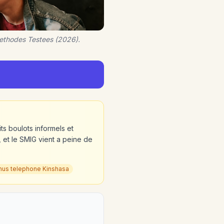
Methodes Testees (2026).
its boulots informels et
et le SMIG vient a peine de
nus telephone Kinshasa