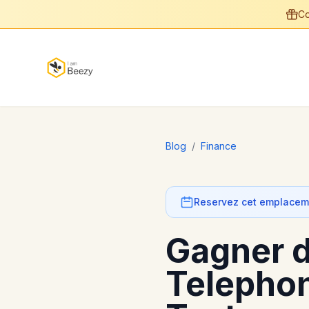
Co
Blog
/
Finance
Reservez cet emplaceme
Gagner d
Telephon