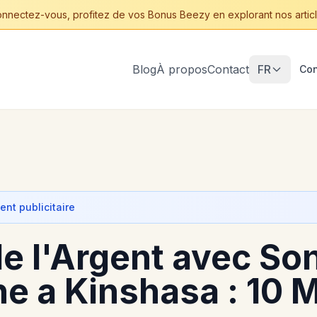
nnectez-vous, profitez de vos Bonus Beezy en explorant nos articl
Blog
À propos
Contact
FR
Con
nt publicitaire
e l'Argent avec So
e a Kinshasa : 10 