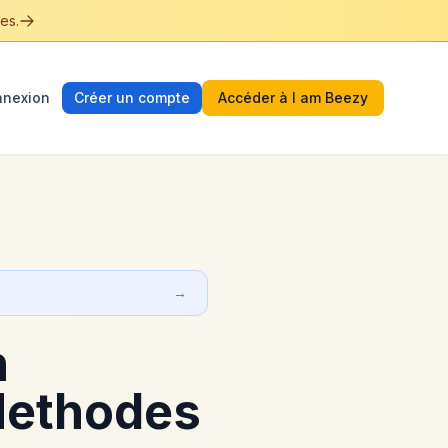
es.
nexion
Créer un compte
Accéder à I am Beezy
→
n
Methodes