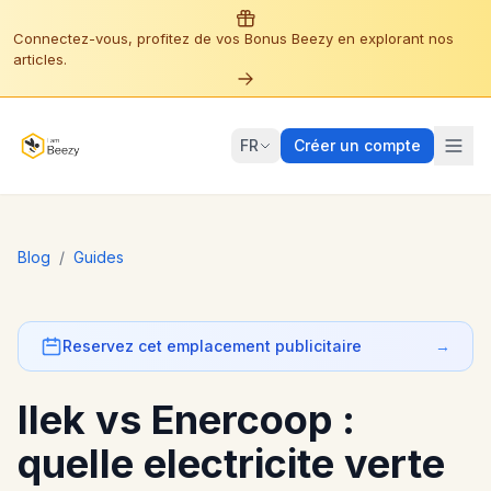
Connectez-vous, profitez de vos Bonus Beezy en explorant nos
articles.
FR
Créer un compte
Blog
/
Guides
Reservez cet emplacement publicitaire
→
Ilek vs Enercoop :
quelle electricite verte