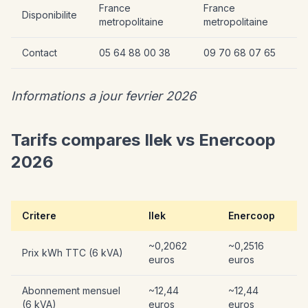
France
France
Disponibilite
metropolitaine
metropolitaine
Contact
05 64 88 00 38
09 70 68 07 65
Informations a jour fevrier 2026
Tarifs compares Ilek vs Enercoop
2026
Critere
Ilek
Enercoop
~0,2062
~0,2516
Prix kWh TTC (6 kVA)
euros
euros
Abonnement mensuel
~12,44
~12,44
(6 kVA)
euros
euros