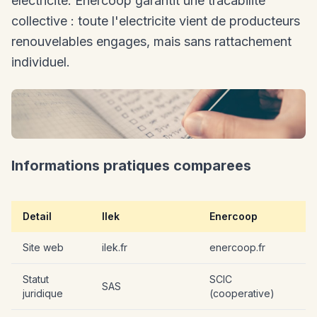
electricite. Enercoop garantit une tracabilite
collective : toute l'electricite vient de producteurs
renouvelables engages, mais sans rattachement
individuel.
Informations pratiques comparees
Detail
Ilek
Enercoop
Site web
ilek.fr
enercoop.fr
Statut
SCIC
SAS
juridique
(cooperative)