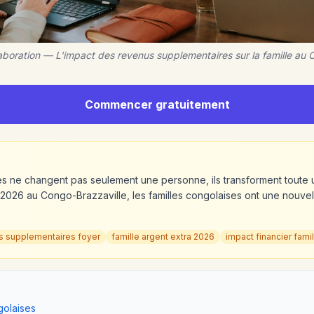
laboration — L'impact des revenus supplementaires sur la famille au
Commencer gratuitement
 ne changent pas seulement une personne, ils transforment toute u
r 2026 au Congo-Brazzaville, les familles congolaises ont une nouve
s supplementaires foyer
famille argent extra 2026
impact financier famil
golaises