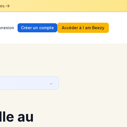
es.
nexion
Créer un compte
Accéder à I am Beezy
→
lle au