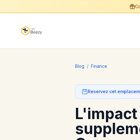
Co
Blog
/
Finance
Reservez cet emplaceme
L'impact
suppleme