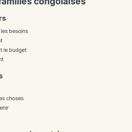
 familles congolaises
rs
 les besoins
t
t le budget
nt
s
nes choses
enir