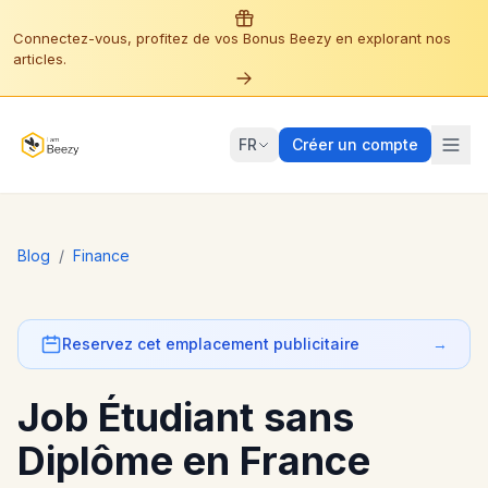
Connectez-vous, profitez de vos Bonus Beezy en explorant nos
articles.
FR
Créer un compte
Blog
/
Finance
Reservez cet emplacement publicitaire
→
Job Étudiant sans
Diplôme en France