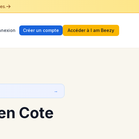
es.
nexion
Créer un compte
Accéder à I am Beezy
→
en Cote