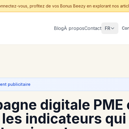
nnectez-vous, profitez de vos Bonus Beezy en explorant nos articl
Blog
À propos
Contact
FR
Con
nt publicitaire
agne digitale PME 
: les indicateurs qui