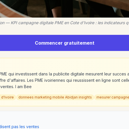
ion — KPI campagne digitale PME en Cote d'Ivoire : les indicateurs 
Commencer gratuitement
ME qui investissent dans la publicite digitale mesurent leur succes 
re d'affaires. Les PME ivoiriennes qui reussissent en ligne sont celle
 ventes. I am Bee
 d'Ivoire
donnees marketing mobile Abidjan insights
mesurer campagne p
disent pas les ventes