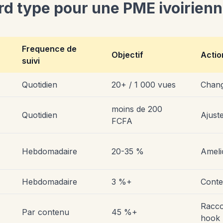
rd type pour une PME ivoirien
Frequence de
Objectif
Actio
suivi
Quotidien
20+ / 1 000 vues
Chang
moins de 200
Quotidien
Ajuste
FCFA
Hebdomadaire
20-35 %
Amelio
Hebdomadaire
3 %+
Conte
Racco
Par contenu
45 %+
hook