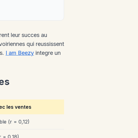
rent leur succes au
voiriennes qui reussissent
es.
I am Beezy
integre un
tes
ec les ventes
ble (r = 0,12)
r = 0,18)