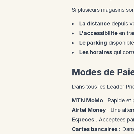
Si plusieurs magasins son
La distance
depuis vo
L'accessibilite
en tra
Le parking
disponible
Les horaires
qui corr
Modes de Pai
Dans tous les Leader Pr
MTN MoMo
: Rapide et 
Airtel Money
: Une alter
Especes
: Acceptees pa
Cartes bancaires
: Dans