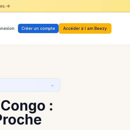
es.
nexion
Créer un compte
Accéder à I am Beezy
→
 Congo :
Proche