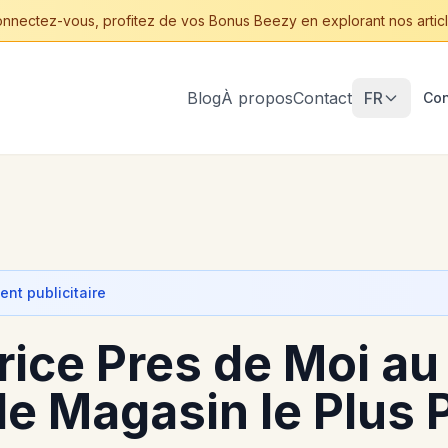
nnectez-vous, profitez de vos Bonus Beezy en explorant nos articl
Blog
À propos
Contact
FR
Con
nt publicitaire
rice Pres de Moi au
le Magasin le Plus 