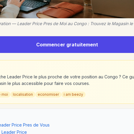
ration — Leader Price Pres de Moi au Congo : Trouvez le Magasin l
Commencer gratuitement
he Leader Price le plus proche de votre position au Congo ? Ce 
sin le plus accessible pour faire vos courses.
e moi
localisation
economiser
i am beezy
ader Price Pres de Vous
c Leader Price