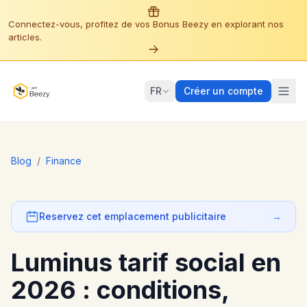
Connectez-vous, profitez de vos Bonus Beezy en explorant nos
articles.
FR
Créer un compte
Blog
/
Finance
Reservez cet emplacement publicitaire
→
Luminus tarif social en
2026 : conditions,