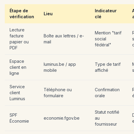
Étape de
Indicateur
Lieu
vérification
clé
Lecture
Mention "tarif
facture
Boîte aux lettres / e-
social
papier ou
mail
fédéral"
c
PDF
Espace
luminus.be / app
Type de tarif
client en
mobile
affiché
s
ligne
Service
Téléphone ou
Confirmation
client
formulaire
orale
Luminus
Statut notifié
SPF
economie.fgov.be
au
Économie
fournisseur