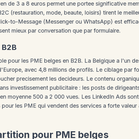
en de 3 a 8 euros permet une portee significative m
C (restauration, mode, beaute, loisirs) tirent le meille
lick-to-Message (Messenger ou WhatsApp) est efficac
sent mieux par conversation que par formulaire.
l B2B
ble pour les PME belges en B2B. La Belgique a l'un de
'Europe, avec 4,8 millions de profils. Le ciblage par fon
oucher precisement les decideurs. Le contenu organiq
sans investissement publicitaire : les posts de dirigea
nt en moyenne 500 a 2 000 vues. Les LinkedIn Ads son
 pour les PME qui vendent des services a forte valeur a
artition pour PME belges