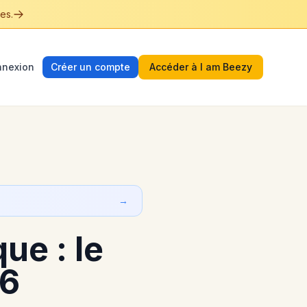
es.
nexion
Créer un compte
Accéder à I am Beezy
→
ue : le
26