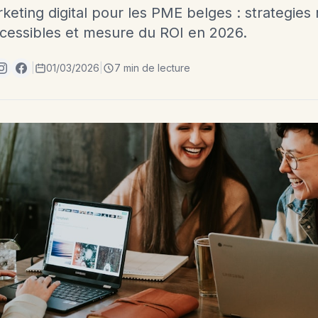
eting digital pour les PME belges : strategies
ccessibles et mesure du ROI en 2026.
|
01/03/2026
|
7 min de lecture