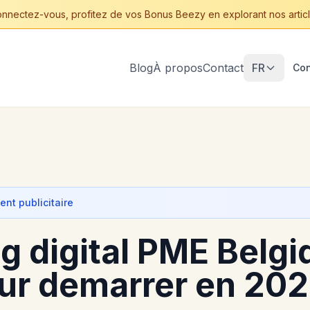
nnectez-vous, profitez de vos Bonus Beezy en explorant nos articl
Blog
À propos
Contact
FR
Con
nt publicitaire
 digital PME Belgiq
ur demarrer en 20