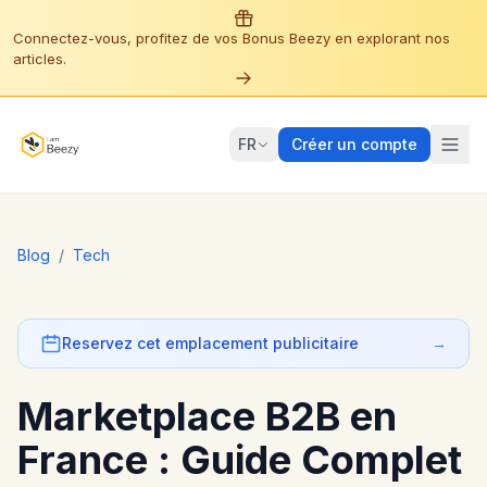
Connectez-vous, profitez de vos Bonus Beezy en explorant nos
articles.
FR
Créer un compte
Blog
/
Tech
Reservez cet emplacement publicitaire
→
Marketplace B2B en
France : Guide Complet