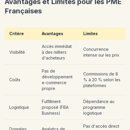
Avantages et Limites pour les PME
Françaises
Critère
Avantages
Limites
Accès immédiat
Concurrence
Visibilité
à des milliers
intense sur les prix
d'acheteurs
Pas de
Commissions de 8
développement
Coûts
% à 20 % selon les
e-commerce
plateformes
propre
Fulfillment
Dépendance au
Logistique
proposé (FBA
programme
Business)
logistique
Pas d'accès direct
Données
Analytics de