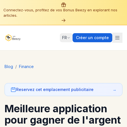
Connectez-vous, profitez de vos Bonus Beezy en explorant nos
articles.
FR
Créer un compte
Blog
/
Finance
Reservez cet emplacement publicitaire
→
Meilleure application
pour gagner de l'argent