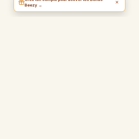
Beezy →
I am Beezy
Blog pratique et inspirant qui vous guidera pour gagner de
l'argent simplement et profiter pleinement de votre liberté.