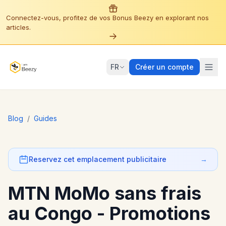
Connectez-vous, profitez de vos Bonus Beezy en explorant nos
articles.
FR
Créer un compte
Blog
/
Guides
Reservez cet emplacement publicitaire
→
MTN MoMo sans frais
au Congo - Promotions