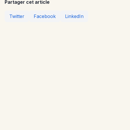
Partager cet article
Twitter
Facebook
LinkedIn