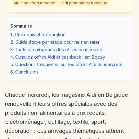
aldi non-food mercredi
aldi promotions belgique
Sommaire
Prérequis et préparation
Guide étape par étape pour ne rien rater
Tarifs et catégories des offres du mercredi
Cumulez offres Aldi et cashback I am Beezy
Questions fréquentes sur les offres Aldi du mercredi
Conclusion
Chaque mercredi, les magasins Aldi en Belgique
renouvellent leurs offres spéciales avec des
produits non-alimentaires à prix réduits.
Électroménager, outillage, textile, sport,
décoration : ces arrivages thématiques attirent