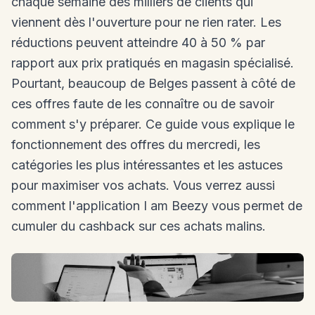
chaque semaine des milliers de clients qui
viennent dès l'ouverture pour ne rien rater. Les
réductions peuvent atteindre 40 à 50 % par
rapport aux prix pratiqués en magasin spécialisé.
Pourtant, beaucoup de Belges passent à côté de
ces offres faute de les connaître ou de savoir
comment s'y préparer. Ce guide vous explique le
fonctionnement des offres du mercredi, les
catégories les plus intéressantes et les astuces
pour maximiser vos achats. Vous verrez aussi
comment l'application I am Beezy vous permet de
cumuler du cashback sur ces achats malins.