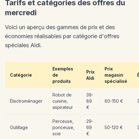
Tarifs et catégories des offres du
mercredi
Voici un aperçu des gammes de prix et des
économies réalisables par catégorie d'offres
spéciales Aldi.
Exemples
Prix
Prix
Catégorie
de
magasin
Aldi
produits
spécialisé
Robot de
39-
Électroménager
cuisine,
89
60-150 €
aspirateur
€
Perceuse,
29-
Outillage
ponceuse,
69
50-120 €
scie
€