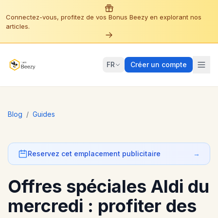
Connectez-vous, profitez de vos Bonus Beezy en explorant nos
articles.
FR
Créer un compte
Blog
/
Guides
Reservez cet emplacement publicitaire
→
Offres spéciales Aldi du
mercredi : profiter des