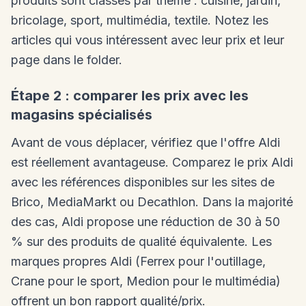
produits sont classés par thème : cuisine, jardin,
bricolage, sport, multimédia, textile. Notez les
articles qui vous intéressent avec leur prix et leur
page dans le folder.
Étape 2 : comparer les prix avec les
magasins spécialisés
Avant de vous déplacer, vérifiez que l'offre Aldi
est réellement avantageuse. Comparez le prix Aldi
avec les références disponibles sur les sites de
Brico, MediaMarkt ou Decathlon. Dans la majorité
des cas, Aldi propose une réduction de 30 à 50
% sur des produits de qualité équivalente. Les
marques propres Aldi (Ferrex pour l'outillage,
Crane pour le sport, Medion pour le multimédia)
offrent un bon rapport qualité/prix.