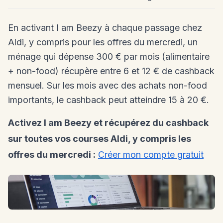
En activant I am Beezy à chaque passage chez
Aldi, y compris pour les offres du mercredi, un
ménage qui dépense 300 € par mois (alimentaire
+ non-food) récupère entre 6 et 12 € de cashback
mensuel. Sur les mois avec des achats non-food
importants, le cashback peut atteindre 15 à 20 €.
Activez I am Beezy et récupérez du cashback
sur toutes vos courses Aldi, y compris les
offres du mercredi :
Créer mon compte gratuit