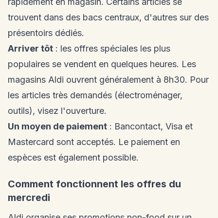
rapidement en magasin. Certains articles se
trouvent dans des bacs centraux, d'autres sur des
présentoirs dédiés.
Arriver tôt
: les offres spéciales les plus
populaires se vendent en quelques heures. Les
magasins Aldi ouvrent généralement à 8h30. Pour
les articles très demandés (électroménager,
outils), visez l'ouverture.
Un moyen de paiement
: Bancontact, Visa et
Mastercard sont acceptés. Le paiement en
espèces est également possible.
Comment fonctionnent les offres du
mercredi
Aldi organise ses promotions non-food sur un