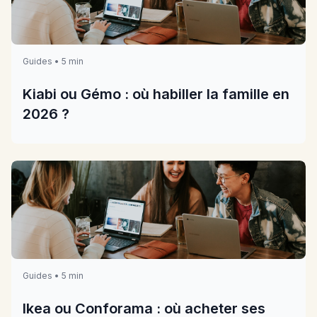
Guides • 5 min
Kiabi ou Gémo : où habiller la famille en
2026 ?
Guides • 5 min
Ikea ou Conforama : où acheter ses