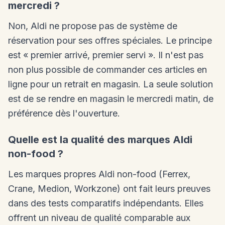
mercredi ?
Non, Aldi ne propose pas de système de
réservation pour ses offres spéciales. Le principe
est « premier arrivé, premier servi ». Il n'est pas
non plus possible de commander ces articles en
ligne pour un retrait en magasin. La seule solution
est de se rendre en magasin le mercredi matin, de
préférence dès l'ouverture.
Quelle est la qualité des marques Aldi
non-food ?
Les marques propres Aldi non-food (Ferrex,
Crane, Medion, Workzone) ont fait leurs preuves
dans des tests comparatifs indépendants. Elles
offrent un niveau de qualité comparable aux