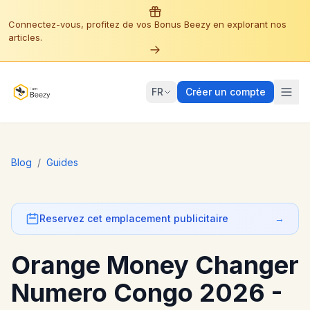
Connectez-vous, profitez de vos Bonus Beezy en explorant nos
articles.
FR
Créer un compte
Blog
/
Guides
Reservez cet emplacement publicitaire
→
Orange Money Changer
Numero Congo 2026 -