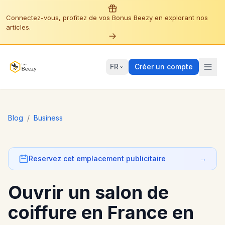
Connectez-vous, profitez de vos Bonus Beezy en explorant nos
articles.
FR
Créer un compte
Blog
/
Business
Reservez cet emplacement publicitaire
→
Ouvrir un salon de
coiffure en France en