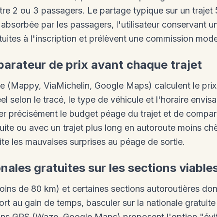
tre 2 ou 3 passagers. Le partage typique sur un traje
absorbée par les passagers, l'utilisateur conservant un 
uites à l'inscription et prélèvent une commission mode
parateur de prix avant chaque trajet
e (Mappy, ViaMichelin, Google Maps) calculent le pri
l selon le tracé, le type de véhicule et l'horaire envis
er précisément le budget péage du trajet et de comp
tuite ou avec un trajet plus long en autoroute moins ch
te les mauvaises surprises au péage de sortie.
onales gratuites sur les sections viable
oins de 80 km) et certaines sections autoroutières dont 
rt au gain de temps, basculer sur la nationale gratuite
ions GPS (Waze, Google Maps) proposent l'option "évit