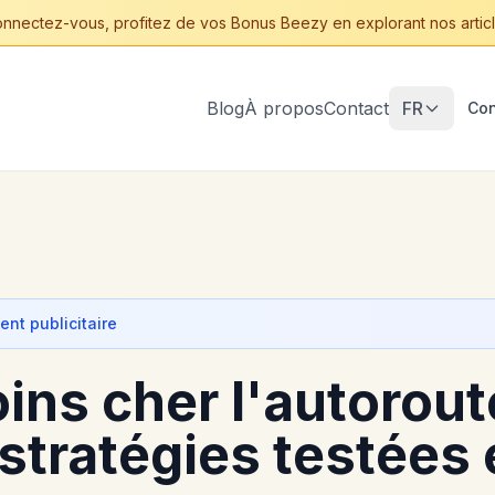
nnectez-vous, profitez de vos Bonus Beezy en explorant nos articl
Blog
À propos
Contact
FR
Con
nt publicitaire
ins cher l'autorout
 stratégies testées