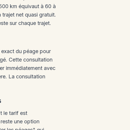
t 500 km équivaut à 60 à
trajet net quasi gratuit.
ste sur chaque trajet.
x exact du péage pour
agé. Cette consultation
arer immédiatement avec
ère. La consultation
s
le tarif est
 reste une option
er les péages" qui