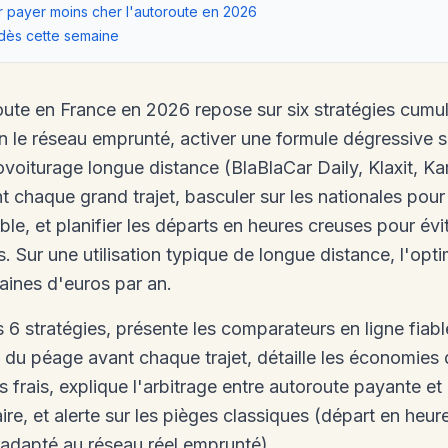
 payer moins cher l'autoroute en 2026
 dès cette semaine
ute en France en 2026 repose sur six stratégies cumula
 le réseau emprunté, activer une formule dégressive sur
covoiturage longue distance (BlaBlaCar Daily, Klaxit, Kar
 chaque grand trajet, basculer sur les nationales pour 
able, et planifier les départs en heures creuses pour év
. Sur une utilisation typique de longue distance, l'opt
aines d'euros par an.
 6 stratégies, présente les comparateurs en ligne fiab
ct du péage avant chaque trajet, détaille les économie
 frais, explique l'arbitrage entre autoroute payante et 
aire, et alerte sur les pièges classiques (départ en heu
adapté au réseau réel emprunté).