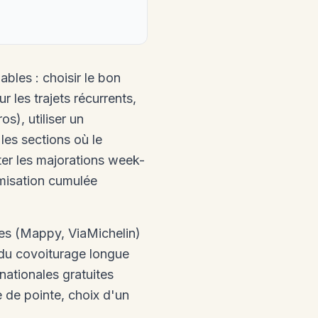
bles : choisir le bon
 les trajets récurrents,
os), utiliser un
les sections où le
iter les majorations week-
imisation cumulée
les (Mappy, ViaMichelin)
s du covoiturage longue
nationales gratuites
re de pointe, choix d'un