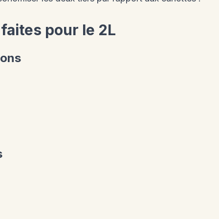
aites pour le 2L
ions
s