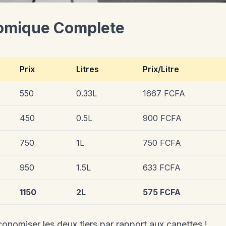
omique Complete
Prix
Litres
Prix/Litre
550
0.33L
1667 FCFA
450
0.5L
900 FCFA
750
1L
750 FCFA
950
1.5L
633 FCFA
1150
2L
575 FCFA
onomiser les deux tiers par rapport aux canettes !