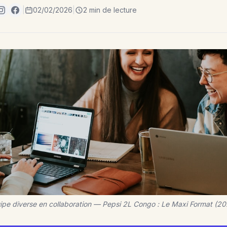
|
02/02/2026
|
2 min de lecture
ipe diverse en collaboration — Pepsi 2L Congo : Le Maxi Format (20