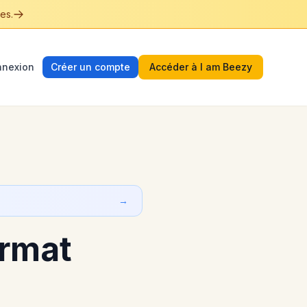
es.
nexion
Créer un compte
Accéder à I am Beezy
→
ormat