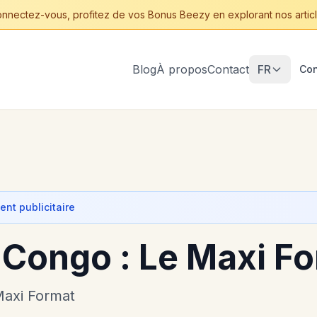
nnectez-vous, profitez de vos Bonus Beezy en explorant nos articl
Blog
À propos
Contact
FR
Con
nt publicitaire
 Congo : Le Maxi F
Maxi Format