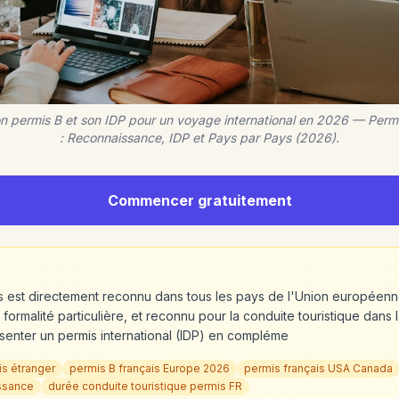
n permis B et son IDP pour un voyage international en 2026 — Permi
: Reconnaissance, IDP et Pays par Pays (2026).
Commencer gratuitement
is est directement reconnu dans tous les pays de l'Union européenn
rmalité particulière, et reconnu pour la conduite touristique dans 
enter un permis international (IDP) en compléme
is étranger
permis B français Europe 2026
permis français USA Canada
issance
durée conduite touristique permis FR