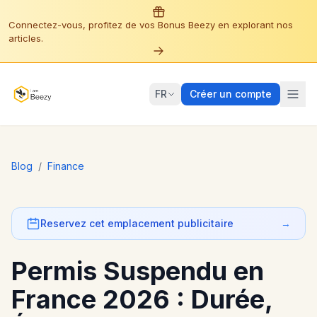
Connectez-vous, profitez de vos Bonus Beezy en explorant nos
articles.
FR
Créer un compte
Blog
/
Finance
Reservez cet emplacement publicitaire
→
Permis Suspendu en
France 2026 : Durée,