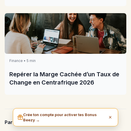
2026
Finance • 5 min
Repérer la Marge Cachée d’un Taux de
Change en Centrafrique 2026
Crée ton compte pour activer tes Bonus
Beezy →
Partager cet article