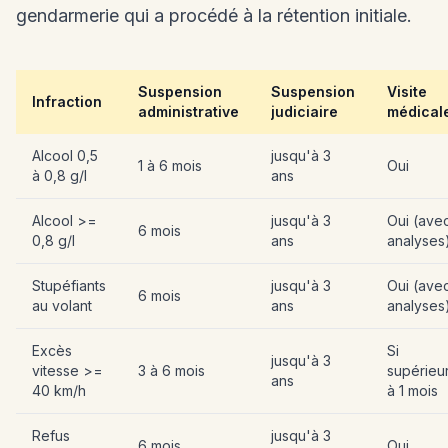
gendarmerie qui a procédé à la rétention initiale.
Suspension
Suspension
Visite
Infraction
administrative
judiciaire
médical
Alcool 0,5
jusqu'à 3
1 à 6 mois
Oui
à 0,8 g/l
ans
Alcool >=
jusqu'à 3
Oui (ave
6 mois
0,8 g/l
ans
analyses
Stupéfiants
jusqu'à 3
Oui (ave
6 mois
au volant
ans
analyses
Excès
Si
jusqu'à 3
vitesse >=
3 à 6 mois
supérieu
ans
40 km/h
à 1 mois
Refus
jusqu'à 3
6 mois
Oui