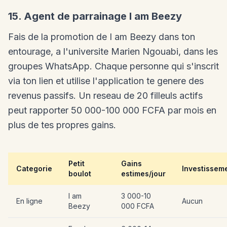
15. Agent de parrainage I am Beezy
Fais de la promotion de I am Beezy dans ton
entourage, a l'universite Marien Ngouabi, dans les
groupes WhatsApp. Chaque personne qui s'inscrit
via ton lien et utilise l'application te genere des
revenus passifs. Un reseau de 20 filleuls actifs
peut rapporter 50 000-100 000 FCFA par mois en
plus de tes propres gains.
Petit
Gains
Categorie
Investissem
boulot
estimes/jour
I am
3 000-10
En ligne
Aucun
Beezy
000 FCFA