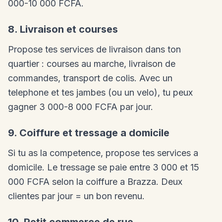
000-10 000 FCFA.
8. Livraison et courses
Propose tes services de livraison dans ton
quartier : courses au marche, livraison de
commandes, transport de colis. Avec un
telephone et tes jambes (ou un velo), tu peux
gagner 3 000-8 000 FCFA par jour.
9. Coiffure et tressage a domicile
Si tu as la competence, propose tes services a
domicile. Le tressage se paie entre 3 000 et 15
000 FCFA selon la coiffure a Brazza. Deux
clientes par jour = un bon revenu.