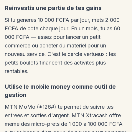
Reinvestis une partie de tes gains
Si tu generes 10 000 FCFA par jour, mets 2 000
FCFA de cote chaque jour. En un mois, tu as 60
000 FCFA — assez pour lancer un petit
commerce ou acheter du materiel pour un
nouveau service. C'est le cercle vertueux : les
petits boulots financent des activites plus
rentables.
Utilise le mobile money comme outil de
gestion
MTN MoMo (*126#) te permet de suivre tes
entrees et sorties d'argent. MTN Xtracash offre
meme des micro-prets de 1 000 a 100 000 FCFA