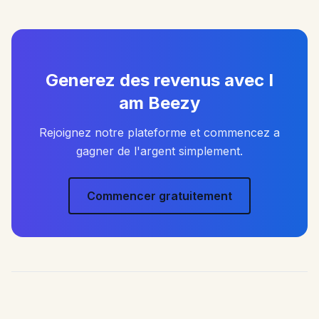
Generez des revenus avec I
am Beezy
Rejoignez notre plateforme et commencez a
gagner de l'argent simplement.
Commencer gratuitement