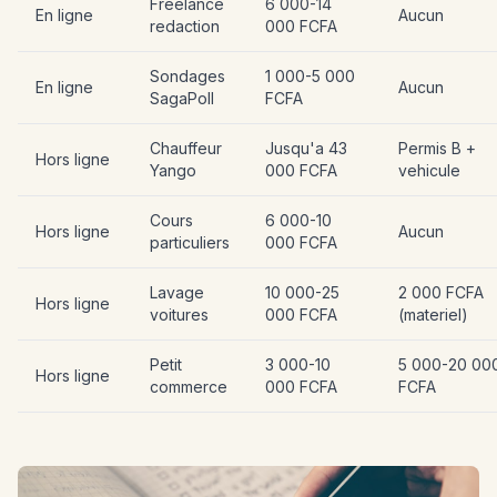
Freelance
6 000-14
En ligne
Aucun
redaction
000 FCFA
Sondages
1 000-5 000
En ligne
Aucun
SagaPoll
FCFA
Chauffeur
Jusqu'a 43
Permis B +
Hors ligne
Yango
000 FCFA
vehicule
Cours
6 000-10
Hors ligne
Aucun
particuliers
000 FCFA
Lavage
10 000-25
2 000 FCFA
Hors ligne
voitures
000 FCFA
(materiel)
Petit
3 000-10
5 000-20 00
Hors ligne
commerce
000 FCFA
FCFA