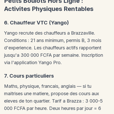
Petits Boulots Hors Ligne :
Activites Physiques Rentables
6. Chauffeur VTC (Yango)
Yango recrute des chauffeurs a Brazzaville.
Conditions : 21 ans minimum, permis B, 3 mois
d'experience. Les chauffeurs actifs rapportent
jusqu'a 300 000 FCFA par semaine. Inscription
via l'application Yango Pro.
7. Cours particuliers
Maths, physique, francais, anglais — si tu
maitrises une matiere, propose des cours aux
eleves de ton quartier. Tarif a Brazza : 3 000-5
000 FCFA par heure. Deux heures par jour = 6