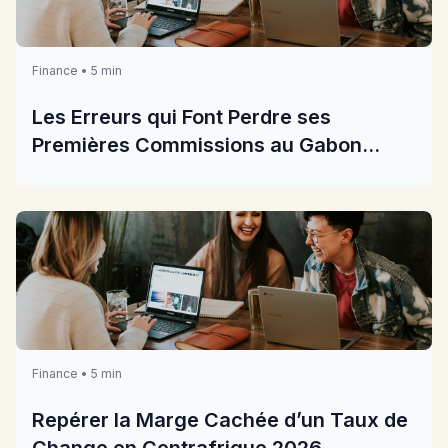
Finance • 5 min
Les Erreurs qui Font Perdre ses
Premières Commissions au Gabon
2026
Finance • 5 min
Repérer la Marge Cachée d’un Taux de
Change en Centrafrique 2026