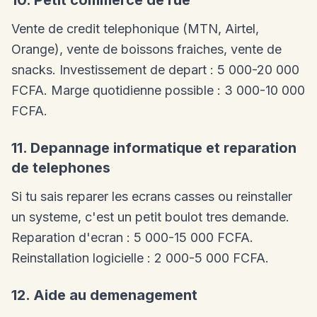
10. Petit commerce de rue
Vente de credit telephonique (MTN, Airtel,
Orange), vente de boissons fraiches, vente de
snacks. Investissement de depart : 5 000-20 000
FCFA. Marge quotidienne possible : 3 000-10 000
FCFA.
11. Depannage informatique et reparation
de telephones
Si tu sais reparer les ecrans casses ou reinstaller
un systeme, c'est un petit boulot tres demande.
Reparation d'ecran : 5 000-15 000 FCFA.
Reinstallation logicielle : 2 000-5 000 FCFA.
12. Aide au demenagement