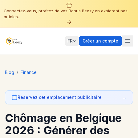
Connectez-vous, profitez de vos Bonus Beezy en explorant nos
articles.
FR
Créer un compte
Blog
/
Finance
Reservez cet emplacement publicitaire
→
Chômage en Belgique
2026 : Générer des