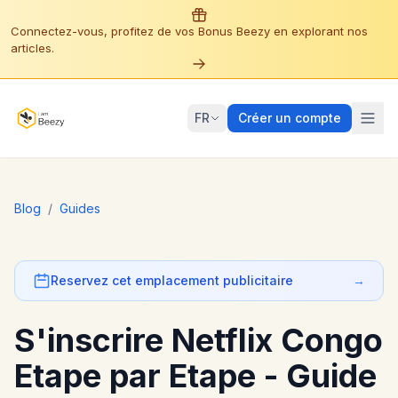
Connectez-vous, profitez de vos Bonus Beezy en explorant nos
articles.
FR
Créer un compte
Blog
/
Guides
Reservez cet emplacement publicitaire
→
S'inscrire Netflix Congo
Etape par Etape - Guide